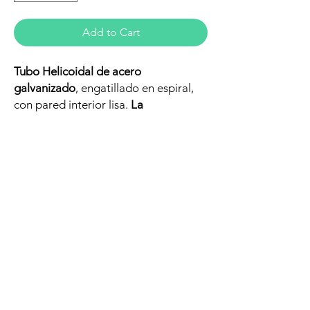
Add to Cart
Tubo Helicoidal de acero
galvanizado
, engatillado en espiral,
con pared interior lisa.
La
longitud estándar del tubo es a 3
metros.
El espesor varía según el
diámetro, consultar para más
información.
Aplicaciones: redes de conductos en
instalaciones interiores o exteriores
de ventilación, extracción,
climatización, intracción.
Se suministra en tramos de 3 metros.
Los precios indicados son para
tramos de 3 metros.