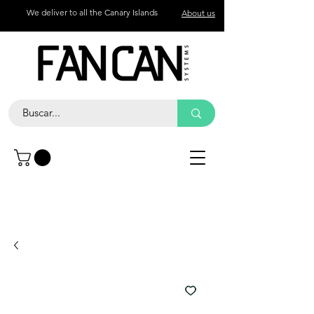
We deliver to all the Canary Islands
About us
Contact
Call
+34 672 774 327