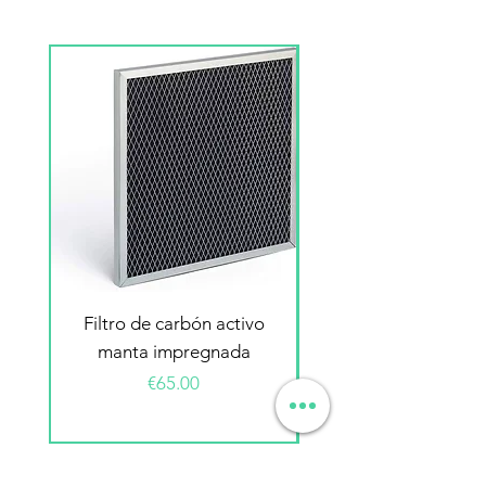
Filtro de carbón activo
Filtro electrostátic
manta impregnada
Price
€65.00