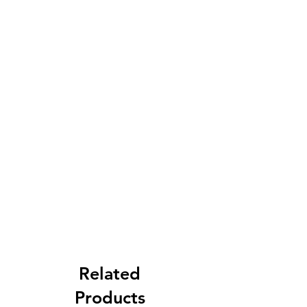
de aire. Es ideal para quitar olores,
desinfectar, o esterilizar. Encaja en
asociaciones de fumadores,
restauración, comunidades y espacios
amplios. Es válido tanto para aire
como para agua.
Related
Products