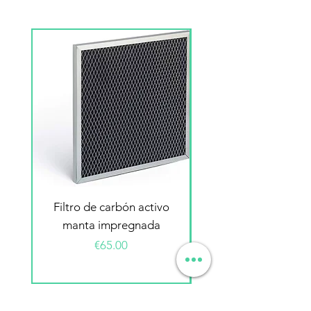
Filtro de carbón activo
Filtro electrostátic
manta impregnada
Price
€65.00