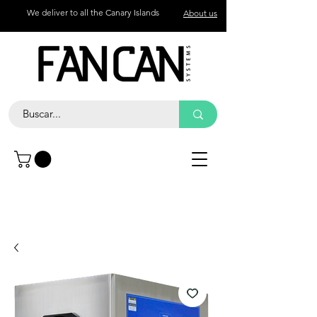
We deliver to all the Canary Islands
About us
Contact
Call
+34 672 774 327