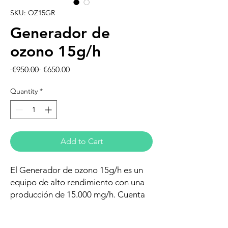
SKU: OZ15GR
Generador de
ozono 15g/h
Regular
Sale
 €950.00 
€650.00
Price
Price
Quantity
*
Add to Cart
El Generador de ozono 15g/h es un
equipo de alto rendimiento con una
producción de 15.000 mg/h. Cuenta
con una programación para
automatizar el proceso de limpieza