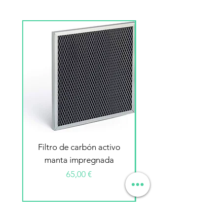
Filtro de carbón activo
Filtro electrostátic
manta impregnada
Precio
65,00 €