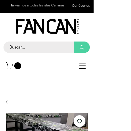
Envíamos a todas las islas Canarias
Conócenos
Contacto
Llama +34 672 774 327