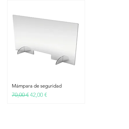
Mámpara de seguridad
Precio
Precio de oferta
70,00 €
42,00 €