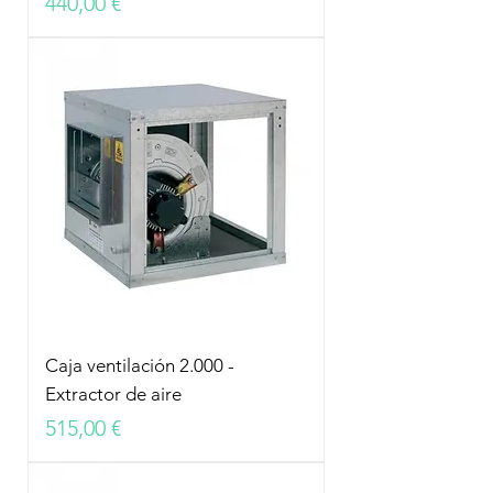
Precio
440,00 €
Caja ventilación 2.000 -
Extractor de aire
Precio
515,00 €