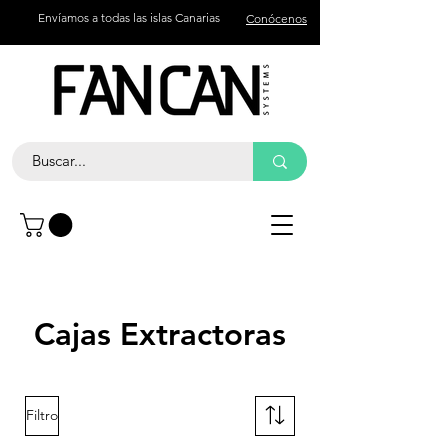
Envíamos a todas las islas Canarias
Conócenos
Contacto
Llama +34 672 774 327
Cajas Extractoras
Filtro