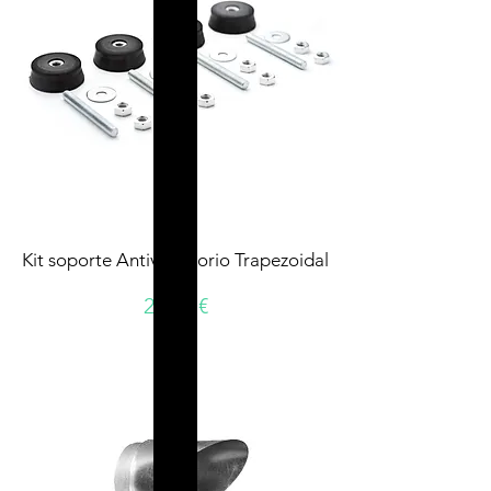
Kit soporte Antivibratorio Trapezoidal
Precio
20,90 €