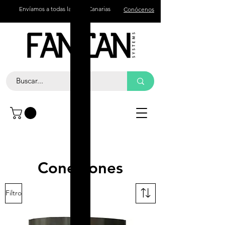
Envíamos a todas las islas Canarias
Conócenos
Contacto
Llama +34 672 774 327
Conexiones
Filtro