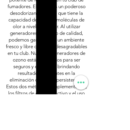
fumadores. El ozono es un poderoso
desodorizante natural que tiene la
capacidad de destruir moléculas de
olor a nivel molecular. Al utilizar
generadores de ozono de calidad,
podemos garantizarte un ambiente
fresco y libre de olores desagradables
en tu club. Nuestros generadores de
ozono están diseñados para ser
seguros y eficientes, brindando
resultados excelentes en la
eliminación de olores persistentes.
Estos dos métodos complementarios,
los filtros de carbono activo y el uso
de generadores de ozono, se
combinan para ofrecerte una solución
completa y efectiva en la eliminación
de olores en tu club de fumadores.
Trabajaremos contigo para