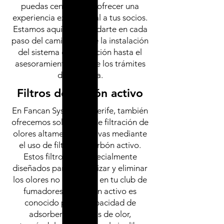
puedas centrarte en ofrecer una
experiencia excepcional a tus socios.
Estamos aquí para ayudarte en cada
paso del camino, desde la instalación
del sistema de extracción hasta el
asesoramiento durante los trámites
de apertura.
Filtros de carbón activo
En Fancan Systems Tenerife, también
ofrecemos soluciones de filtración de
olores altamente efectivas mediante
el uso de filtros de carbón activo.
Estos filtros son especialmente
diseñados para neutralizar y eliminar
los olores no deseados en tu club de
fumadores. El carbón activo es
conocido por su capacidad de
adsorber moléculas de olor,