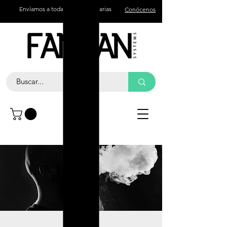
Envíamos a todas las islas Canarias
Conócenos
Contacto
Llama +34 672 774 327