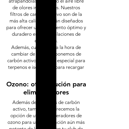
atrapándolas y dejando el aire libre
de olores indeseables. Nuestros
filtros de carbono activo son de la
más alta calidad y están diseñados
para ofrecer un rendimiento óptimo y
duradero en tus instalaciones de
extracción.
Además, cuando llega la hora de
cambiar de filtro, disponemos de
carbón activo a granel, especial para
terpenos e isoprenos, para recargar
tu filtro.
Ozono: otra solución para
eliminar olores
Además de los filtros de carbón
activo, también te ofrecemos la
opción de utilizar generadores de
ozono para una eliminación aún más
potente de los olores en tu club de