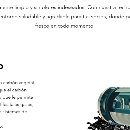
mente limpio y sin olores indeseados. Con nuestra tecnolo
 entorno saludable y agradable para tus socios, donde pu
fresco en todo momento.
o
do carbón vegetal
que el carbón
o que le permite
iles tales gases,
en sistemas de
o.