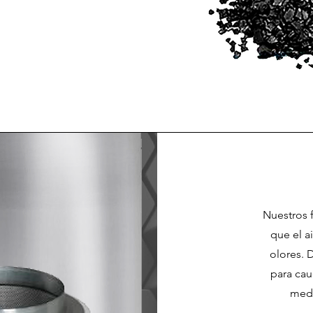
Nuestros f
que el ai
olores. 
para cau
medi