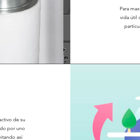
Para maxi
vida útil
partícu
activo de su
ado por uno
vitando así