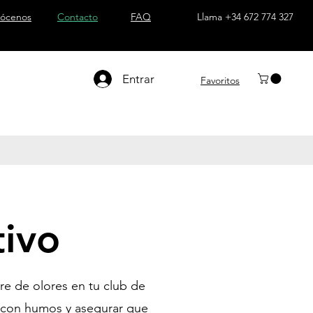
ócenos
Contacto
FAQ
Llama +34 672 774 327
Entrar
Favoritos
tivo
re de olores en tu club de
re con humos y asegurar que