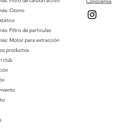
ás: Filtro de carbón activo
Conócenos
más: Ozono
stático
ás: Filtro de particulas
más: Motor para extracción
los productos
n club
ción
ión
miento
to
s