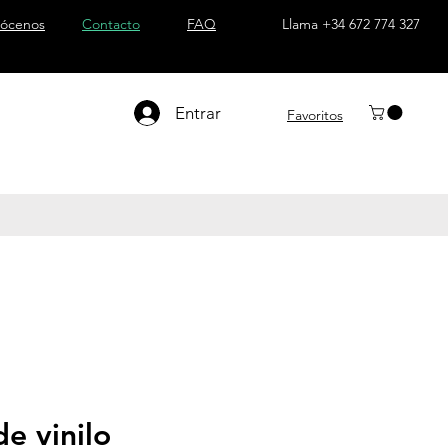
ócenos
Contacto
FAQ
Llama +34 672 774 327
Entrar
Favoritos
e vinilo