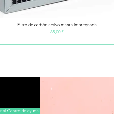
Filtro de carbón activo manta impregnada
Precio
65,00 €
Ir al Centro de ayuda