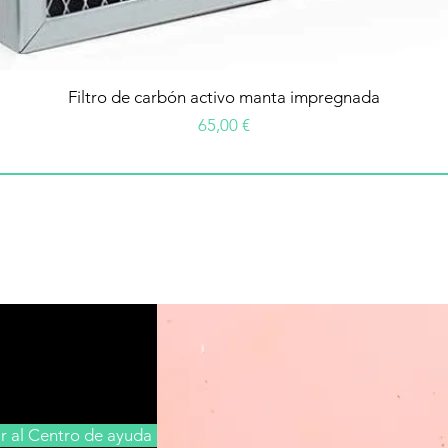
Filtro de carbón activo manta impregnada
Precio
65,00 €
Ir al Centro de ayuda