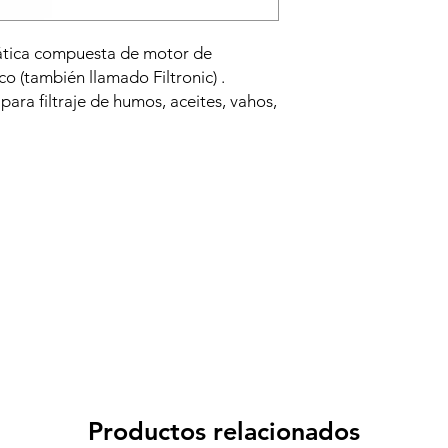
tática compuesta de motor de
tico (también llamado Filtronic) .
para filtraje de humos, aceites, vahos,
restaurante, cafeterias o cocinas
 componen de:
an rendimiento (95%)
 activo (opcional)
trostáticos con caja de ventilación se
nstalación no está incluida en el
Productos relacionados