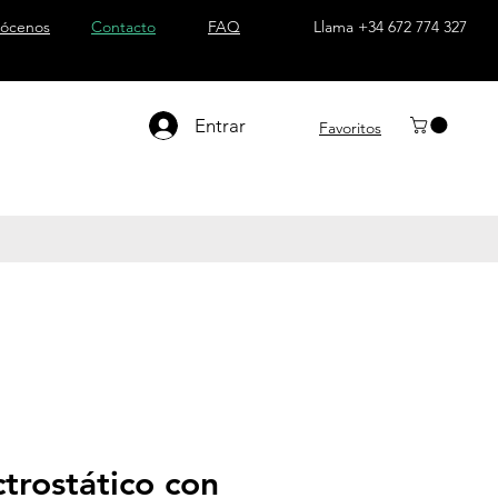
ócenos
Contacto
FAQ
Llama +34 672 774 327
Entrar
Favoritos
ctrostático con