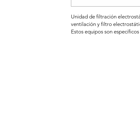
Unidad de filtración electros
ventilación y filtro electrostá
Estos equipos son específicos 
grasas y olores en cocinas de 
industriales.
Los filtros electrostáticos se
- Prefiltro metálico (lavable)
- Célula electrostática de gr
- Espacio para filtro de carbón
INSTALACIÓN: Los filtros elec
intercalan en el conducto. La i
precio.
Modelo WINDS-300 28/28 :
Potencia: 0,59 kW