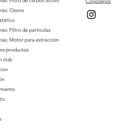
ás: Filtro de carbón activo
Conócenos
más: Ozono
stático
ás: Filtro de particulas
más: Motor para extracción
los productos
n club
ción
ión
miento
to
s