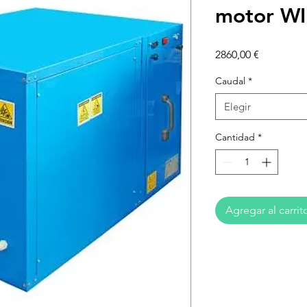
motor W
Precio
2860,00 €
Caudal
*
Elegir
Cantidad
*
Agregar al carrit