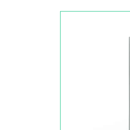
Caudal: 3500 m³/h
Profundidad: 1000 mm
Largo: 625 mm
Ancho: 520 mm
Modelo WINDS-500 33/33 :
Potencia: 0,76 kW
Caudal: 5000 m³/h
Profundidad: 1000 mm
Largo: 610 mm
Ancho: 780 mm
Plazo de entrega: 2 a 3 sema