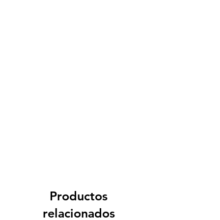
para escoger aquellos que se
adapten a tus conductos de
extracción. Para garantizar un
correcto funcionamiento debes
utilizar un
filtro más potente que tu
extractor
. También es posible
conectar varios filtros en línea, para
más potencia.
Filtro de carbon activo para sistema
de extracción de aire, disponible en
Tenerife y Canarias.
Productos
relacionados