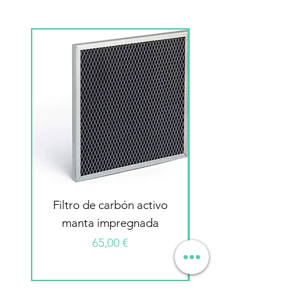
Filtro de carbón activo
Filtro electrostátic
manta impregnada
Precio
65,00 €