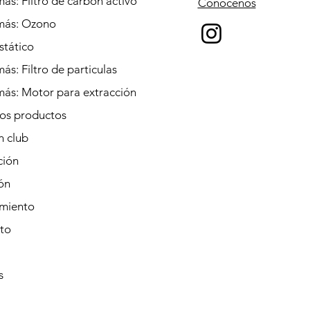
ás: Filtro de carbón activo
Conócenos
más: Ozono
stático
ás: Filtro de particulas
más: Motor para extracción
los productos
n club
ción
ión
miento
to
s