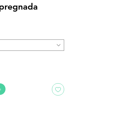
pregnada
o