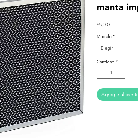
manta im
Precio
65,00 €
Modelo
*
Elegir
Cantidad
*
Agregar al carrit