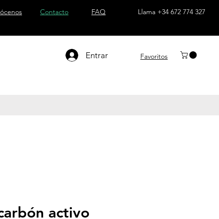
ócenos
Contacto
FAQ
Llama +34 672 774 327
Entrar
Favoritos
 carbón activo