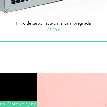
Filtro de carbón activo manta impregnada
Precio
65,00 €
Ir al Centro de ayuda