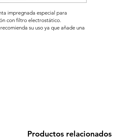
anta impregnada especial para
ón con filtro electrostático.
se recomienda su uso ya que añade una
aria.
modelo de unidad de filtración, por
elegido.
Productos relacionados