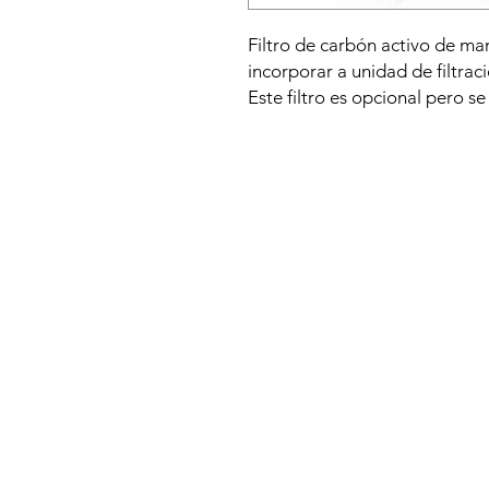
Filtro de carbón activo de m
incorporar a unidad de filtraci
Este filtro es opcional pero 
etapa de filtración suplement
Cada filtro corresponde a un 
favor asegurarse del modelo 